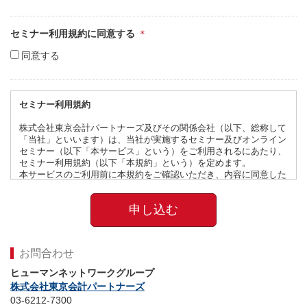
セミナー利用規約に同意する
同意する
セミナー利用規約
株式会社東京会計パートナーズ及びその関係会社（以下、総称して
「当社」といいます）は、当社が実施するセミナー及びオンライン
セミナー（以下「本サービス」という）をご利用されるにあたり、
セミナー利用規約（以下「本規約」という）を定めます。
本サービスのご利用前に本規約をご確認いただき、内容に同意した
うえでお申し込みください。
第1条（利用申込み、支払い）
1. 本サービスを利用する方（以下「利用者」という）は、当社ウェ
ブページ上の申込みフォームへの必要事項の記載など、当社所定の
方法により申込みを行い、当社が承諾した場合に本サービスを利用
できるものとします。
お問合わせ
2. 利用者は、本サービスの利用料金を当社の指定する方法により支
ヒューマンネットワークグループ
払うものとします。
株式会社東京会計パートナーズ
第2条（設備等の準備）
03-6212-7300
本サービスを利用するための必要な設備・環境（通信機器、ソフト