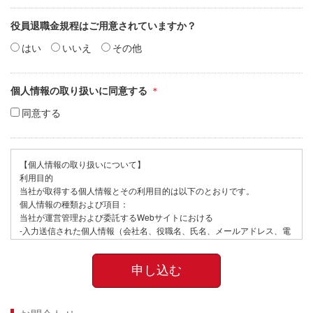
役員退職金規程はご用意されていますか？
はい
いいえ
その他
個人情報の取り扱いに同意する
同意する
【個人情報の取り扱いについて】
利用目的
当社が取得する個人情報とその利用目的は以下のとおりです。
個人情報の種類および項目：
当社が運営管理および委託するWebサイトにおける
-入力送信された個人情報（会社名、役職名、氏名、メールアドレス、電
話番号など）
- 閲覧したWebページ等のデータ（個人情報と紐付けて取得しています）
-セッション管理のためのCookie情報
詳しくは
「個人情報保護方針について」
をご覧ください。